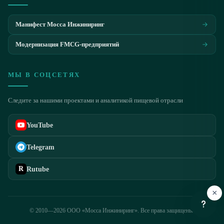
2
3
Манифест Мосса Инжиниринг
4
Модернизация FMCG-предприятий
В РАЗРАБОТКЕ
В РАЗРАБОТКЕ
0
В РАЗРАБОТКЕ
МЫ В СОЦСЕТЯХ
1
В РАЗРАБОТКЕ
2
Следите за нашими проектами и аналитикой пищевой отрасли
3
4
YouTube
Telegram
R
Rutube
×
© 2010—2026 ООО «Мосса Инжиниринг». Все права защищены.