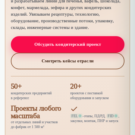
и разрабатываем линии для печенья, вафель, шоколада,
конфет, мармелада, зефира и других кондитерских
изделий. Увязываем рецептуры, технологию,
оборудование, производственные потоки, упаковку,
склады, инженерные системы и здание.
Обсудить кондитерский проект
Смотреть кейсы отрасли
50
+
20
+
кондитерских предприятий
проектов с поставкой
в референсе
оборудования и запуском
Проекты любого
масштаба
FEL
-этапы, ПД/РД,
FID
,
закупки, монтаж, ПНР и запуск
от отдельных линий и участков
до фабрик от 1 500 м²