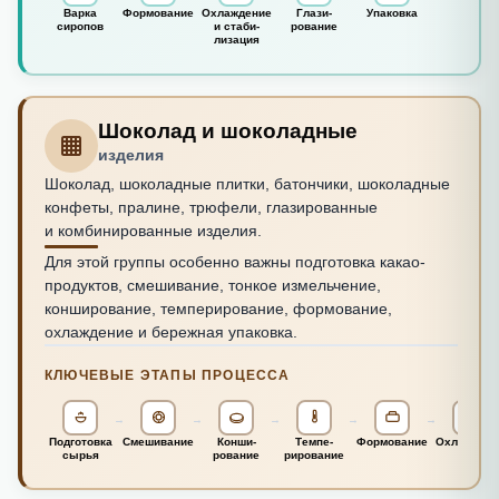
Варка
Формо­вание
Охла­ждение
Глази­
Упаковка
сиропов
и стаби­
рование
лизация
Шоколад и шоколадные
изделия
Шоколад, шоколадные плитки, батончики, шоколадные
конфеты, пралине, трюфели, глазированные
и комбинированные изделия.
Для этой группы особенно важны подготовка какао-
продуктов, смешивание, тонкое измельчение,
конширование, темперирование, формование,
охлаждение и бережная упаковка.
КЛЮЧЕВЫЕ ЭТАПЫ ПРОЦЕССА
→
→
→
→
→
Подго­товка
Смеши­вание
Конши­
Темпе­
Формо­вание
Охла­ждени
сырья
рование
рирование