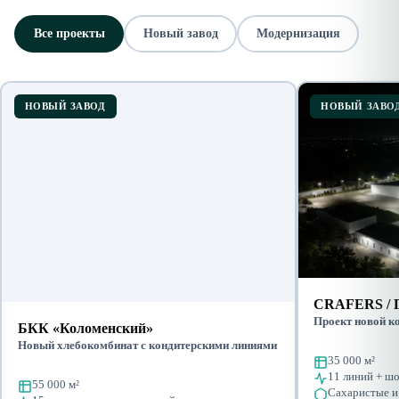
Все проекты
Новый завод
Модернизация
НОВЫЙ ЗАВОД
НОВЫЙ ЗАВО
CRAFERS / 
Проект новой к
БКК «Коломенский»
Новый хлебокомбинат с кондитерскими линиями
35 000 м²
11 линий + ш
55 000 м²
Сахаристые и