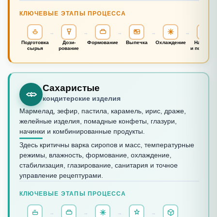
КЛЮЧЕВЫЕ ЭТАПЫ ПРОЦЕССА
→
→
→
→
→
Подго­товка
Дози­
Формо­вание
Выпечка
Охла­ждение
Начинки
сырья
рование
и покрыти
Сахаристые
кондитерские изделия
Мармелад, зефир, пастила, карамель, ирис, драже,
желейные изделия, помадные конфеты, глазури,
начинки и комбинированные продукты.
Здесь критичны варка сиропов и масс, температурные
режимы, влажность, формование, охлаждение,
стабилизация, глазирование, санитария и точное
управление рецептурами.
КЛЮЧЕВЫЕ ЭТАПЫ ПРОЦЕССА
→
→
→
→