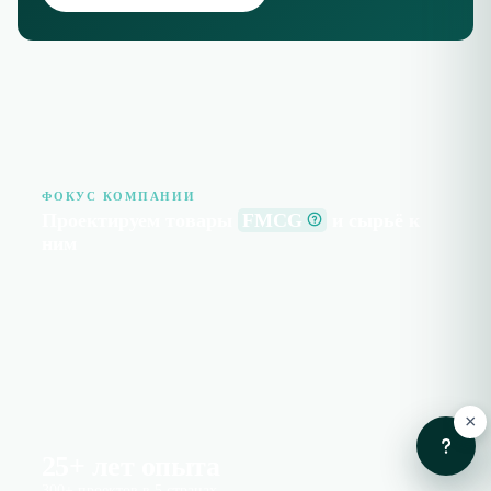
ФОКУС КОМПАНИИ
Проектируем товары
FMCG
и сырьё к
ним
×
25
+ лет опыта
300+ проектов в 5 странах