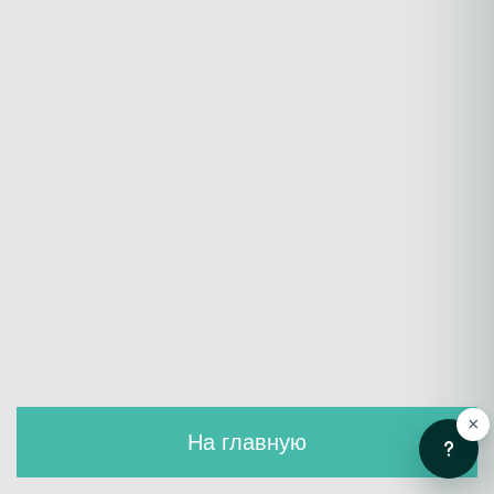
×
На главную